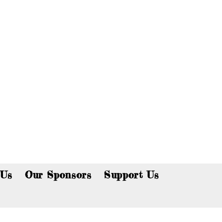
p now!
 Us
Our Sponsors
Support Us