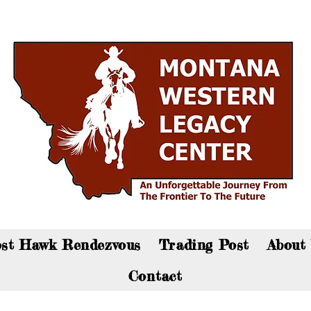
an now visit the gift shop online - Click here to sho
st Hawk Rendezvous
Trading Post
About
Contact