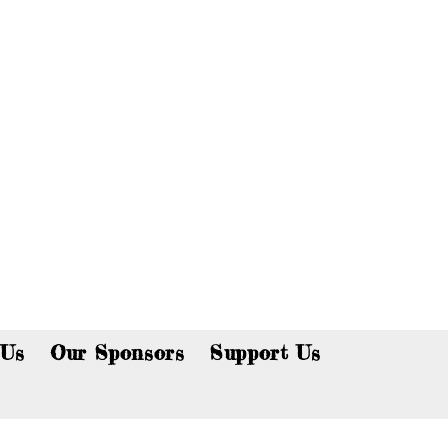
p now!
 Us
Our Sponsors
Support Us