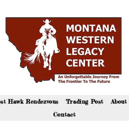
an now visit the gift shop online - Click here to sho
st Hawk Rendezvous
Trading Post
About
Contact