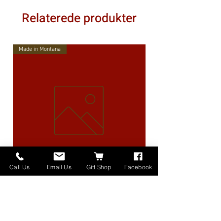
Relaterede produkter
Made in Montana
Call Us
Email Us
Gift Shop
Facebook
High Lander Charms
Pris
40,00 US$