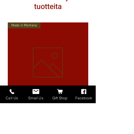
tuotteita
Made in Montana
Call Us
Email Us
Gift Shop
Facebook
High Lander Charms
Hinta
40,00 $