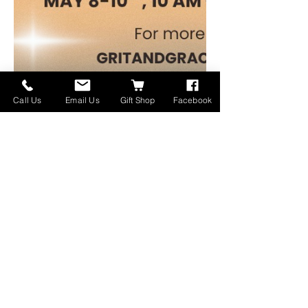
Call Us
Email Us
Gift Shop
Facebook
For more information contact Pam @ 
GritandGraceEstates@gmail.com
Download the flyer below:
gritandgraceestatesale
.png
Download PNG • 1.27MB
さらに表示
このイベントをシェア