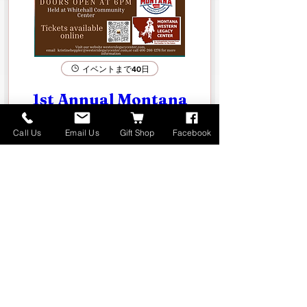
イベントまで40日
1st Annual Montana
High School Rodeo Hall
of Fame Induction
Call Us
Email Us
Gift Shop
Facebook
Dinner
9月18日(金)
もっと見る
チケットを購入