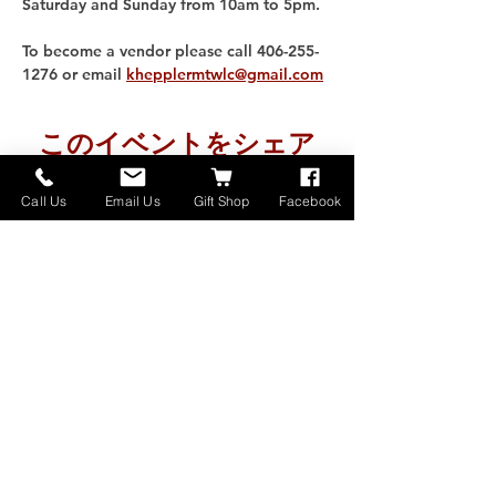
Saturday and Sunday from 10am to 5pm. 
To become a vendor please call 406-255-
1276 or email 
khepplermtwlc@gmail.com
このイベントをシェア
Call Us
Email Us
Gift Shop
Facebook
Home
About
Donate
Events