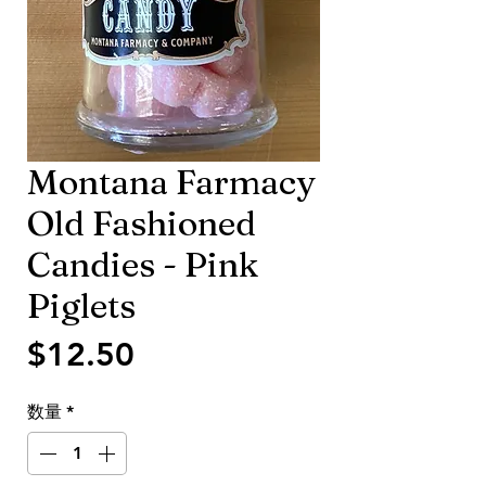
Montana Farmacy
Old Fashioned
Candies - Pink
Piglets
価
$12.50
格
数量
*