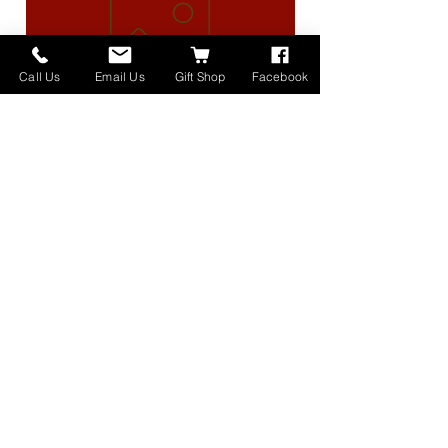
Call Us
Email Us
Gift Shop
Facebook
High Lander Charms
価格
$40.00
Home
About