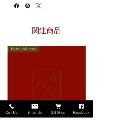
関連商品
Made in Montana
Call Us
Email Us
Gift Shop
Facebook