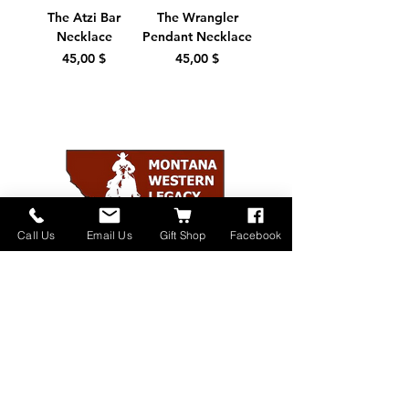
The Atzi Bar
The Wrangler
Necklace
Pendant Necklace
Цена
Цена
45,00 $
45,00 $
Call Us
Email Us
Gift Shop
Facebook
Home
About
Donate
Events
Contact
Shop Online