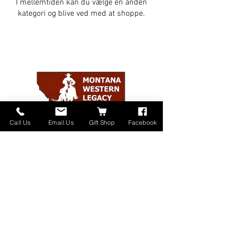
I mellemtiden kan du vælge en anden
kategori og blive ved med at shoppe.
Call Us
Email Us
Gift Shop
Facebook
Home
About
Donate
Events
Contact
Shop Online
Our Sponsors