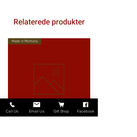
Relaterede produkter
Made in Montana
Call Us
Email Us
Gift Shop
Facebook
High Lander Charms
Pris
40,00 US$