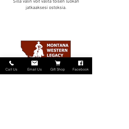
Sillä välin voit valita toisen luokan
jatkaaksesi ostoksia.
Call Us
Email Us
Gift Shop
Facebook
Home
About
Donate
Events
Contact
Shop Online
Our Sponsors