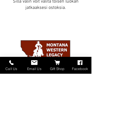
Sillä välin voit valita toisen luokan
jatkaaksesi ostoksia.
Call Us
Email Us
Gift Shop
Facebook
Home
About
Donate
Events
Contact
Shop Online
Our Sponsors