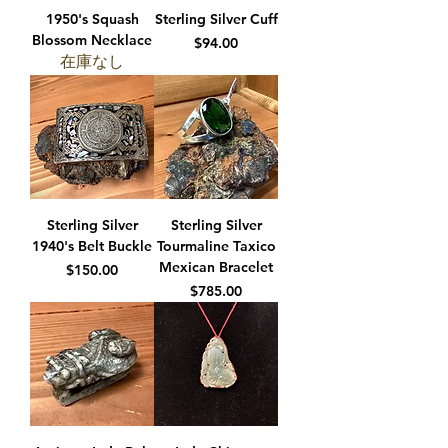
1950's Squash
Sterling Silver Cuff
Blossom Necklace
価格
$94.00
在庫なし
Sterling Silver
Sterling Silver
1940's Belt Buckle
Tourmaline Taxico
Mexican Bracelet
価格
$150.00
価格
$785.00