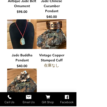
Antique Jade Belt
Jade Chinese
Ornament
Cucumber
Pendant
価格
$98.00
価格
$40.00
Jade Buddha
Vintage Copper
Pendant
Stamped Cuff
在庫なし
価格
$40.00
Call Us
Email Us
Gift Shop
Facebook
Vintage Copper