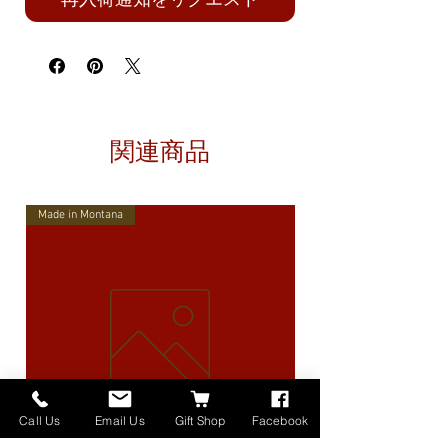
関連商品
Made in Montana
Call Us
Email Us
Gift Shop
Facebook