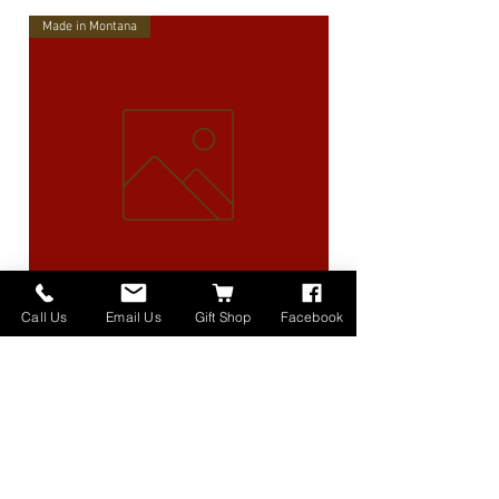
Made in Montana
Call Us
Email Us
Gift Shop
Facebook
High Lander Charms
価格
$40.00