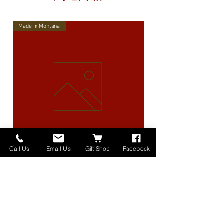
Made in Montana
Call Us
Email Us
Gift Shop
Facebook
High Lander Charms
価格
$40.00