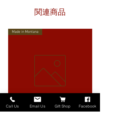
関連商品
Made in Montana
Call Us
Email Us
Gift Shop
Facebook
High Lander Charms
価格
$40.00