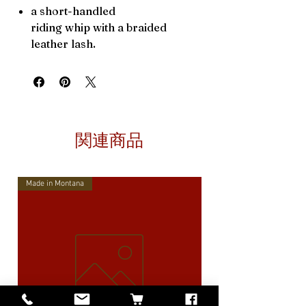
a short-handled
riding whip with a braided
leather lash.
関連商品
Made in Montana