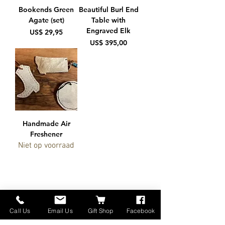
Bookends Green
Beautiful Burl End
Agate (set)
Table with
Engraved Elk
Prijs
US$ 29,95
Prijs
US$ 395,00
Handmade Air
Freshener
Niet op voorraad
Call Us
Email Us
Gift Shop
Facebook