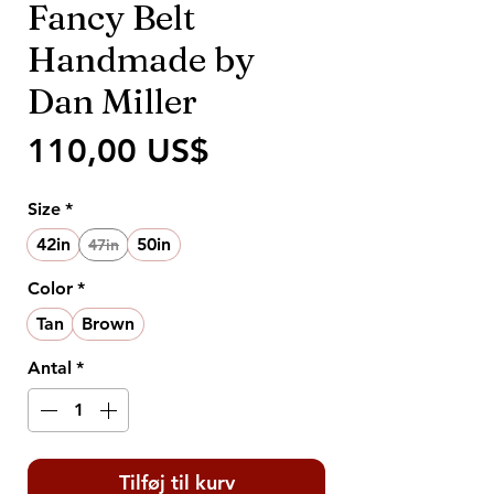
Fancy Belt
Handmade by
Dan Miller
Pris
110,00 US$
Size
*
42in
50in
47in
Color
*
Tan
Brown
Antal
*
Tilføj til kurv