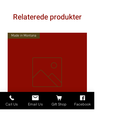
Relaterede produkter
Made in Montana
Call Us
Email Us
Gift Shop
Facebook
High Lander Charms
Pris
40,00 US$