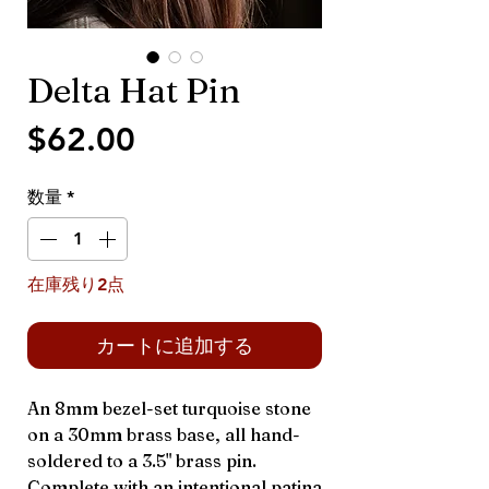
Delta Hat Pin
価
$62.00
格
数量
*
在庫残り2点
カートに追加する
An 8mm bezel-set turquoise stone
on a 30mm brass base, all hand-
soldered to a 3.5" brass pin.
Complete with an intentional patina