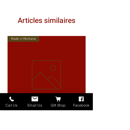
Articles similaires
Made in Montana
Call Us
Email Us
Gift Shop
Facebook
High Lander Charms
Prix
40,00 $US