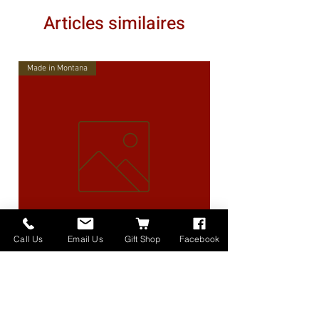
Articles similaires
Made in Montana
Call Us
Email Us
Gift Shop
Facebook
High Lander Charms
Prix
40,00 $US