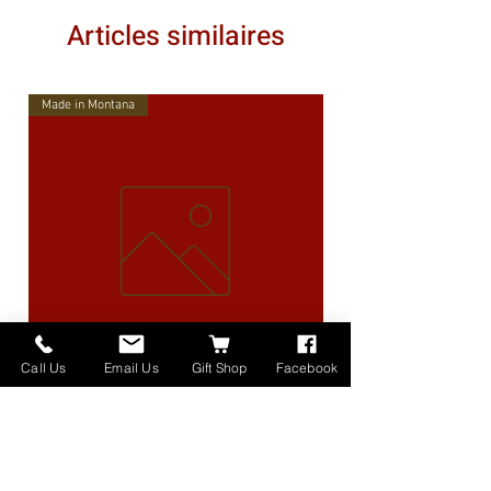
Articles similaires
Made in Montana
Call Us
Email Us
Gift Shop
Facebook
High Lander Charms
Prix
40,00 $US