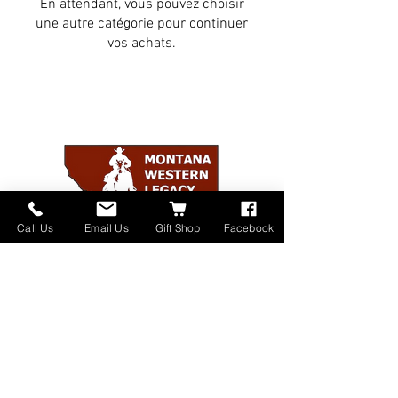
En attendant, vous pouvez choisir
une autre catégorie pour continuer
vos achats.
Call Us
Email Us
Gift Shop
Facebook
Home
About
Donate
Events
Contact
Shop Online