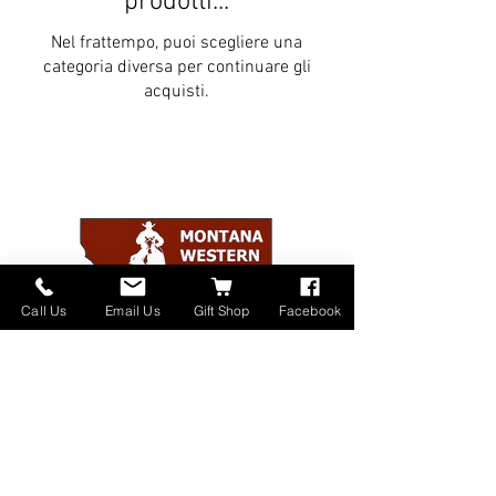
prodotti...
Nel frattempo, puoi scegliere una
categoria diversa per continuare gli
acquisti.
Call Us
Email Us
Gift Shop
Facebook
Home
About
Donate
Events
Contact