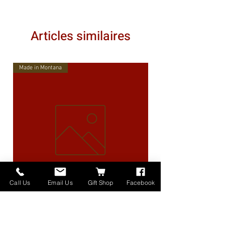
Articles similaires
Made in Montana
Call Us
Email Us
Gift Shop
Facebook
High Lander Charms
Prix
40,00 $US