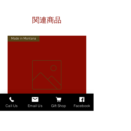
関連商品
Made in Montana
Call Us
Email Us
Gift Shop
Facebook
High Lander Charms
価格
$40.00