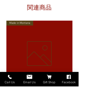
関連商品
Made in Montana
Call Us
Email Us
Gift Shop
Facebook
High Lander Charms
価格
$40.00