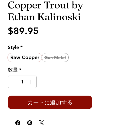
Copper Trout by
Ethan Kalinoski
価
$89.95
格
Style
*
Raw Copper
Gun Metal
数量
*
カートに追加する