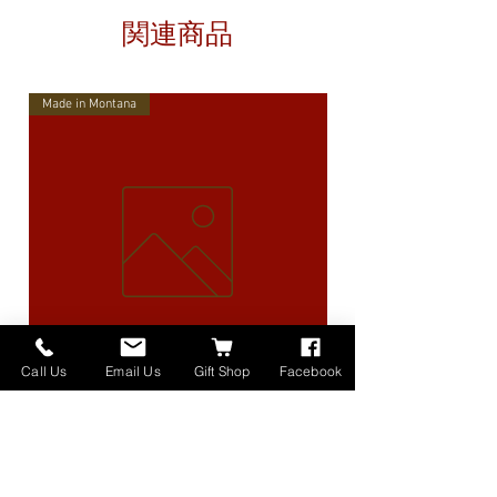
関連商品
Made in Montana
Call Us
Email Us
Gift Shop
Facebook
High Lander Charms
価格
$40.00