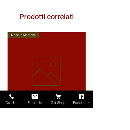
Prodotti correlati
Made in Montana
Call Us
Email Us
Gift Shop
Facebook
High Lander Charms
Prezzo
40,00 USD